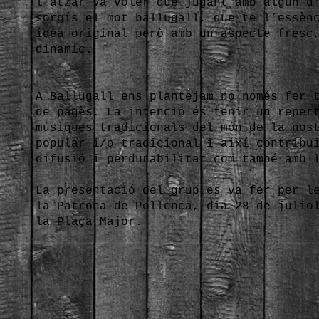
l'atzar va voler que jugant amb algun d
sorgís el mot ballugall, que te l’essèn
idea original però amb un aspecte fresc
dinamic.
A Ballugall ens plantejam no només fer 
de pagès. La intenció és tenir un reper
músiques tradicionals del món de la nos
popular i/o tradicional i així contribu
difusió i perdurabilitat com també amb 
La presentació del grup es va fer per l
la Patrona de Pollença, dia 28 de julio
la Plaça Major.