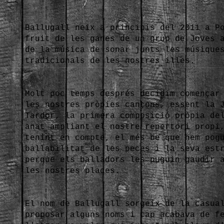
Ballugall neix a principis del 2011 a P
fruit de les ganes de un grup de Joves 
de la música de sonar junts les músique
tradicionals de les nostres illes.
Molt poc temps després decidim començar
les nostres pròpies cançons, essent la 
Tardor, la primera composició pròpia de
anat ampliant el nostre repertori propi
tenint en compte, el més be que hem pog
ballabilitat de les peces i la seva est
perque els balladors les puguin gaudir 
les nostres places.
El nom de Ballugall sorgeix de la casua
proposar alguns noms i cap acabava de f