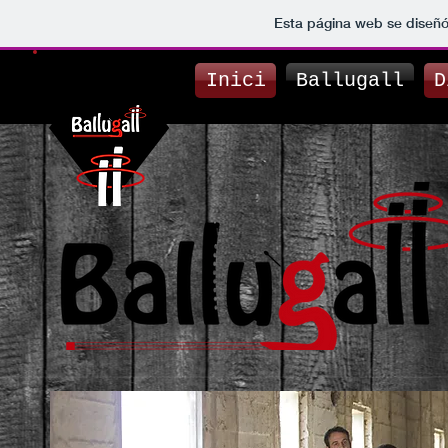
Esta página web se diseñó
Inici
Ballugall
D